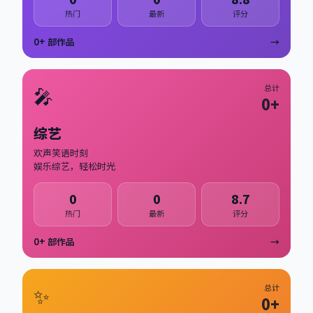
热门
最新
评分
0
+ 部作品
→
🎤
总计
0
+
综艺
欢声笑语时刻
娱乐综艺，轻松时光
0
0
8.7
热门
最新
评分
0
+ 部作品
→
✨
总计
0
+