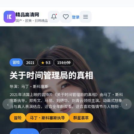
精品高清网
登录
国产·欧美·日韩精品
冒险
2021
★
9.5
156分钟
关于时间管理局的真相
导演：
马丁·斯科塞斯
2021年法国上映的冒险片《关于时间管理局的真相》由马丁·斯科
塞斯执导，郑秀文、马丽、刘德华、刘青云领衔主演。动画式想象
‹
›
力与真人表演结合，适合全年龄观看。适合喜欢强情节与人物刻画
的观众收藏观看。
冒险
马丁·斯科塞斯执导
群星荟萃