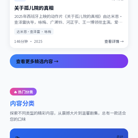
关于孤儿院的真相
2025年西班牙上映的动作片《关于孤儿院的真相》由达米恩·
查泽雷执导，咏梅、广濑铃、河正宇、王一博领衔主演。爱情
与信仰在战争阴影下被反复考验，结局留有回味空间。片尾彩
达米恩·查泽雷 · 咏梅
蛋值得留意，与世界观其他作品存在联动。
146分钟
·
2025
查看详情 →
查看更多精选内容 →
🔥 热门分类
内容分类
探索不同类型的精彩内容，从震撼大片到温馨剧集，总有一款适合
您的口味
总计