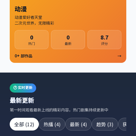
动漫
动漫爱好者天堂
二次元世界，无限精彩
0
0
8.7
热门
最新
评分
0
+ 部作品
→
🕐 实时更新
最新更新
第一时间观看最新上线的精彩内容，热门剧集持续更新中
全部
(
12
)
热播
(
4
)
最新
(
4
)
趋势
(
3
)
获奖
(
24集全
42集全