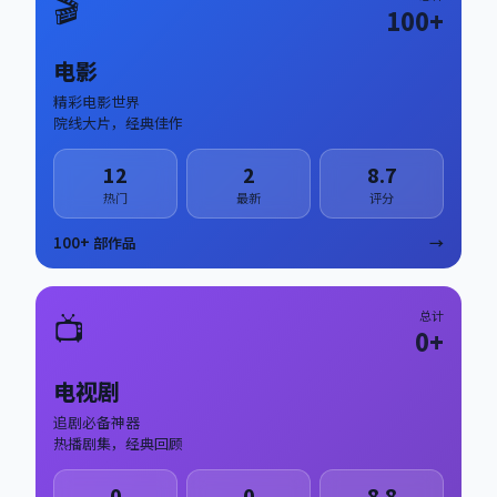
🎬
100
+
电影
精彩电影世界
院线大片，经典佳作
12
2
8.7
热门
最新
评分
100
+ 部作品
→
📺
总计
0
+
电视剧
追剧必备神器
热播剧集，经典回顾
0
0
8.8