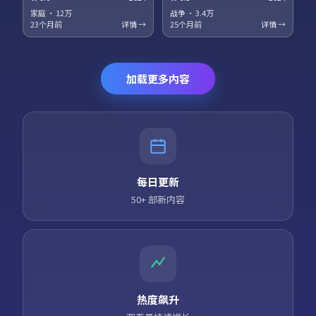
梅、役所广司领衔主演。科幻设
衔主演。法庭戏与街头戏对位，
定服务于人物关系，探讨记忆、
正义主题在灰色地带被重新审
家庭
·
12万
战争
·
3.4万
身份与自由意志的边界。高清正
视。高清正版资源同步更新，支
23个月前
详情 →
25个月前
详情 →
版资源同步更新，支持多终端流
持多终端流畅播放。
畅播放。
加载更多内容
每日更新
50+ 部新内容
热度飙升