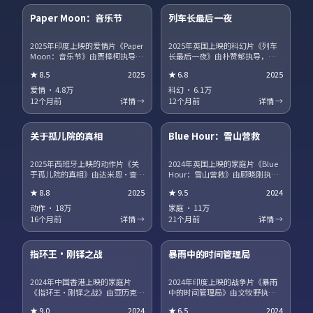
Paper Moon：音乐节
列车长最后一夜
热播
NEW
2025年印度上映的爱情片《Paper
2025年英国上映的科幻片《列车
Moon：音乐节》由贾樟柯执导，
长最后一夜》由朴赞郁执导，蒂
白敬亭、宋康昊、马丽、章子怡
尔达·斯文顿、王景春、王凯、沈
★
8.5
2025
★
6.8
2025
领衔主演。职场与理想冲突被细
腾领衔主演。影片聚焦小人物在
腻呈现，配角群像同样出彩。片
时代洪流中的抉择，细节写实，
爱情
·
4.8万
科幻
·
6.1万
尾彩蛋值得留意，与世界观其他
人物弧光完整。剧情信息含剧透
12个月前
详情 →
12个月前
详情 →
作品存在联动。
保护，建议先观看正片再浏览讨
15集全
45集全
论区。
关于孤儿院的真相
Blue Hour：雪山营救
趋势
获奖
2025年西班牙上映的动作片《关
2024年英国上映的家庭片《Blue
于孤儿院的真相》由达米恩·查泽
Hour：雪山营救》由顾晓刚执
雷执导，咏梅、广濑铃、河正
导，段奕宏、汤唯、役所广司领
★
8.8
2025
★
9.5
2024
宇、王一博领衔主演。爱情与信
衔主演。跨国追凶贯穿全片，动
仰在战争阴影下被反复考验，结
作场面利落，文戏同样扎实。站
动作
·
18万
家庭
·
11万
局留有回味空间。片尾彩蛋值得
内提供多清晰度选择，观影体验
16个月前
详情 →
21个月前
详情 →
留意，与世界观其他作品存在联
稳定流畅。
17集全
13集全
动。
指环王·刚铎之战
暴雨中的时间管理局
热播
NEW
2024年中国香港上映的家庭片
2024年印度上映的战争片《暴雨
《指环王·刚铎之战》由亚历克斯
中的时间管理局》由文牧野执
·加兰执导，巩俐、河正宇、咏
导，朱一龙、海清、菅田将晖领
★
9.0
2024
★
6.5
2024