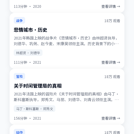
113分钟
·
2020
查看详情 →
获奖
★
9.7
18万
观看
战争
悲情城市·历史
2021年韩国上映的战争片《悲情城市·历史》由林超贤执导，
刘德华、巩俐、赵今麦、宋康昊领衔主演。历史背景下的小人
物史诗，服化道考究，时代质感浓厚。高清正版资源同步更
林超贤 · 刘德华
新，支持多终端流畅播放。
111分钟
·
2021
查看详情 →
NEW
★
9.5
18万
观看
冒险
关于时间管理局的真相
2021年法国上映的冒险片《关于时间管理局的真相》由马丁·
斯科塞斯执导，郑秀文、马丽、刘德华、刘青云领衔主演。动
画式想象力与真人表演结合，适合全年龄观看。适合喜欢强情
马丁·斯科塞斯 · 郑秀文
节与人物刻画的观众收藏观看。
156分钟
·
2021
查看详情 →
趋势
★
8.8
18万
观看
动作