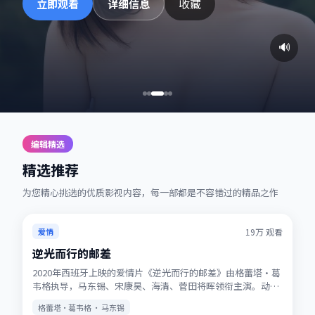
收藏
立即观看
详细信息
🔊
编辑精选
精选推荐
为您精心挑选的优质影视内容，每一部都是不容错过的精品之作
热播
★
7.2
19万
观看
爱情
逆光而行的邮差
2020年西班牙上映的爱情片《逆光而行的邮差》由格蕾塔·葛
韦格执导，马东锡、宋康昊、海清、菅田将晖领衔主演。动画
式想象力与真人表演结合，适合全年龄观看。站内提供多清晰
格蕾塔·葛韦格 · 马东锡
度选择，观影体验稳定流畅。